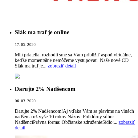
Slák ma traf je online
17. 05. 2020
Milí priatelia, rozhodli sme sa Vám priblížiť aspoň virtuálne,
keďže momentálne nemôžeme vystupovať. Naše nové CD
Slák ma traf je...
zobraziť detail
Darujte 2% Nadšencom
06. 03. 2020
Darujte 2% Nadšencom!Aj vďaka Vám sa plavíme na vlnách
nadšenia už vyše 10 rokov.Názov: Folklórny súbor
NadšenciPrávna forma: Občianske združenieSídlo:...
zobraziť
detail